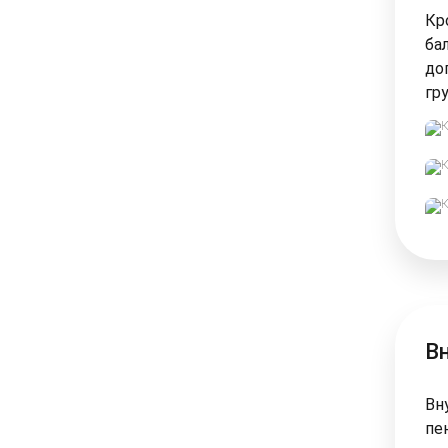
Кр
ба
до
гру
В
Вн
пе