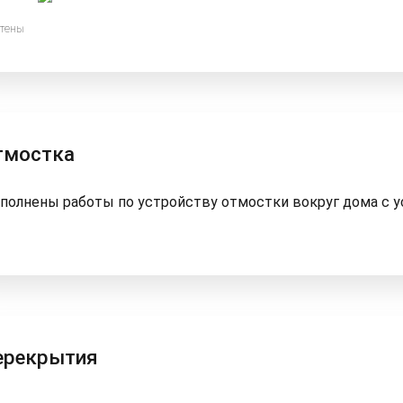
тмостка
полнены работы по устройству отмостки вокруг дома с у
ерекрытия