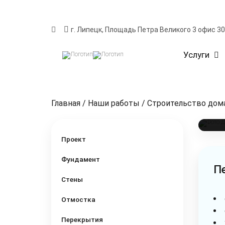
за
бы
г. Липецк, Площадь Петра Великого 3 офис 3
пр
шт
Услуги
ба
и 
Ф
Главная
/
Наши работы
/
Строительство дом
Св
Проект
Фундамент
П
Стены
Отмостка
Перекрытия