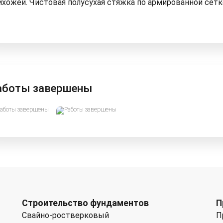
ихожей. Чистовая полусухая стяжка по армированной сетк
аботы завершены
Строительство фундаментов
П
Свайно-ростверковый
П