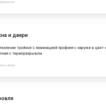
на и двери
текление тройное с ламинацией профиля с наружи в цвет 
ичная с терморазрывом.
ровля