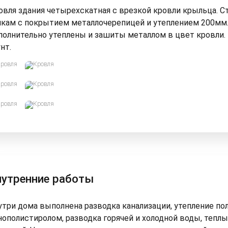
овля здания четырехскатная с врезкой кровли крыльца. 
лкам с покрытием металлочерепицей и утеплением 200мм.,
полнительно утеплены и зашиты металлом в цвет кровли. 
нт.
нутренние работы
утри дома выполнена разводка канализации, утепление п
нополистиролом, разводка горячей и холодной воды, теплые