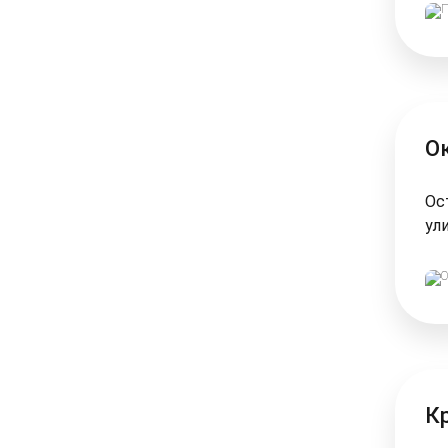
Ок
Ос
ул
К