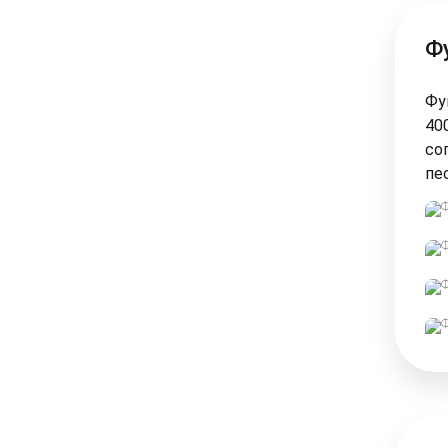
Ф
Фу
40
со
пе