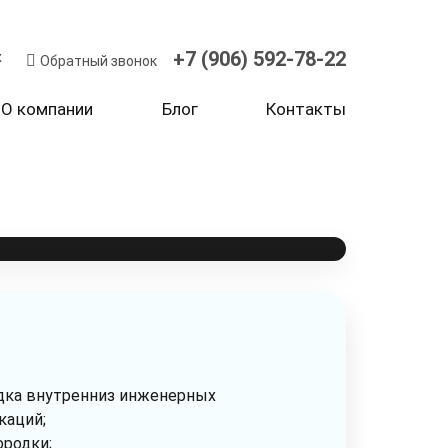
ектно-сметной документации необходимо
стовую отделку. Проектом
+7 (906) 592-78-22
x
Обратный звонок
силикатный блок с отделкой фасадной
 металлочерепицей и утеплением по
О компании
Блог
Контакты
оммуникации, установка входной двери
я:
очерепица
дка внутренниз инженерных
каций;
ородки;