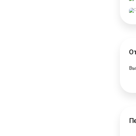
О
Вы
П