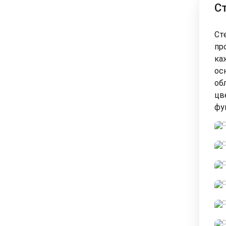
С
Ст
пр
ка
ос
об
цв
фу