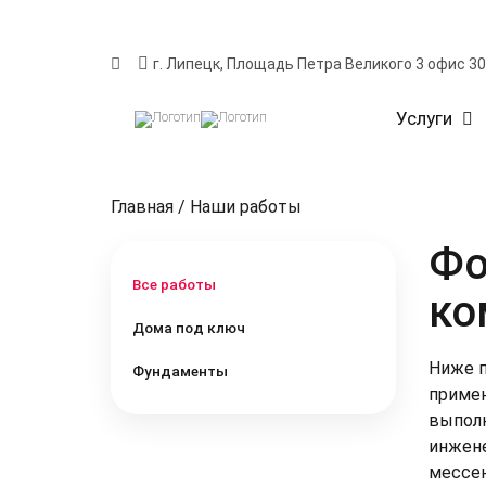
г. Липецк, Площадь Петра Великого 3 офис 3
Услуги
Главная
/
Наши работы
Фо
Все работы
ко
Дома под ключ
Ниже п
Фундаменты
До
примен
выполн
Фун
До
инжене
Сте
мессен
Кро