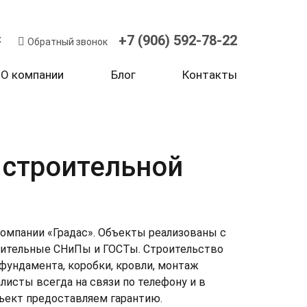
+7 (906) 592-78-22
x
Обратный звонок
О компании
Блог
Контакты
 строительной
омпании «Градас». Объекты реализованы с
оительство дома в Троицком
оительные СНиПы и ГОСТы. Строительство
фундамента, коробки, кровли, монтаж
амент
Свайно-ростверковый
 в Косыревке
исты всегда на связи по телефону и в
ы
Керамический кирпич
оительство дома в Ясной
ъект предоставляем гарантию.
ля
Металлочерепица