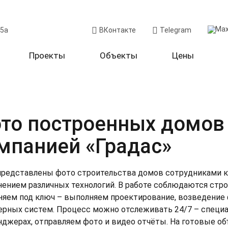
Ma
05а
ВКонтакте
Telegram
Проекты
Объекты
Цены
то построенных домов
мпанией «Градас»
редставлены фото строительства домов сотрудниками к
м в селе Нижнее Казачье
Стр
ением различных технологий. В работе соблюдаются стр
яем под ключ – выполняем проектирование, возведение 
дамент
Свайно-ростверковый
Фунд
м в Больших Кузьминках
Дом
рных систем. Процесс можно отслеживать 24/7 – специал
ны
Керамический кирпич
Стен
Стр
джерах, отправляем фото и видео отчёты. На готовые об
вля
Металлочерепица
Кров